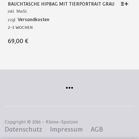
BAUCHTASCHE HIPBAG MIT TIERPORTRAIT GRAU
inkl. MwSt.
Versandkosten
zzgl.
2-3 WOCHEN
DIESES
69,00
€
PRODUKT
WEIST
MEHRERE
VARIANTEN
AUF.
DIE
OPTIONEN
KÖNNEN
AUF
DER
PRODUKTSEITE
GEWÄHLT
WERDEN
Copyright © 2016 - Kleine-Spatzen
Datenschutz
Impressum
AGB