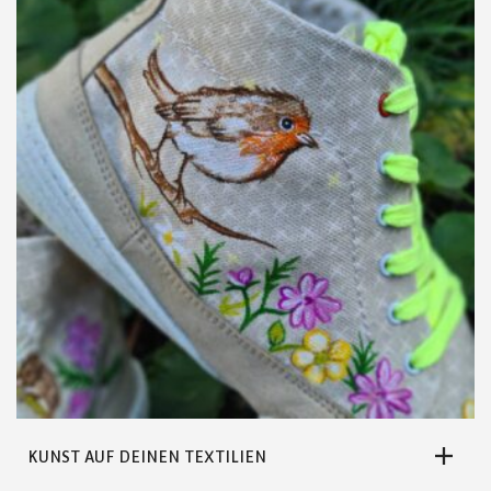
DIE
OPTIONEN
KÖNNEN
AUF
DER
PRODUKTSEITE
GEWÄHLT
WERDEN
KUNST AUF DEINEN TEXTILIEN