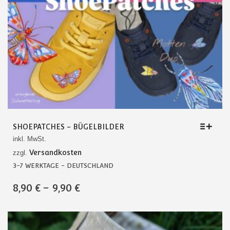
SHOEPATCHES – BÜGELBILDER
inkl. MwSt.
Versandkosten
zzgl.
3-7 WERKTAGE - DEUTSCHLAND
DIESES
8,90
€
–
9,90
€
PRODUKT
WEIST
MEHRERE
VARIANTEN
AUF.