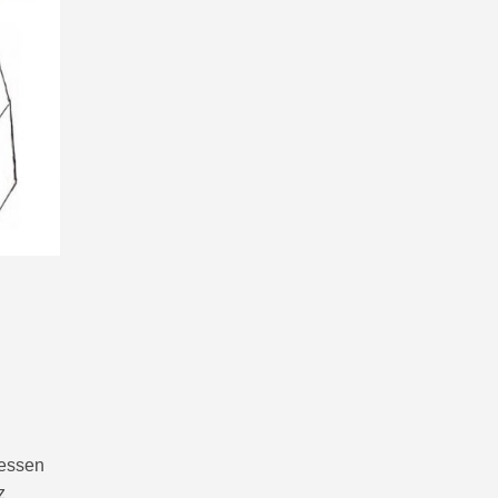
gessen
z