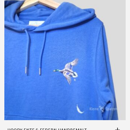
VARIANTEN
AUF.
DIE
OPTIONEN
KÖNNEN
AUF
DER
PRODUKTSEITE
GEWÄHLT
WERDEN