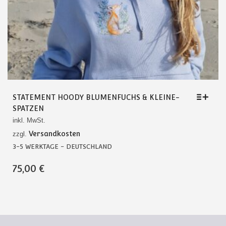
STATEMENT HOODY BLUMENFUCHS & KLEINE-
SPATZEN
inkl. MwSt.
Versandkosten
zzgl.
3-5 WERKTAGE - DEUTSCHLAND
DIESES
75,00
€
PRODUKT
WEIST
MEHRERE
VARIANTEN
AUF.
DIE