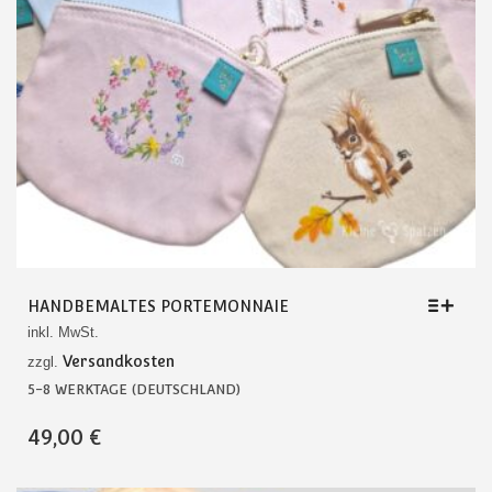
HANDBEMALTES PORTEMONNAIE
inkl. MwSt.
Versandkosten
zzgl.
5-8 WERKTAGE (DEUTSCHLAND)
DIESES
49,00
€
PRODUKT
WEIST
MEHRERE