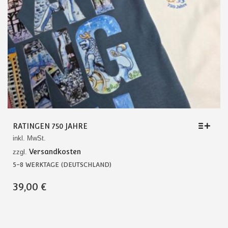
RATINGEN 750 JAHRE
inkl. MwSt.
Versandkosten
zzgl.
5-8 WERKTAGE (DEUTSCHLAND)
DIESES
39,00
€
PRODUKT
WEIST
MEHRERE
VARIANTEN
AUF.