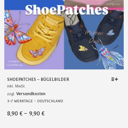
SHOEPATCHES – BÜGELBILDER
inkl. MwSt.
Versandkosten
zzgl.
3-7 WERKTAGE - DEUTSCHLAND
DIESES
8,90
€
–
9,90
€
PRODUKT
WEIST
MEHRERE