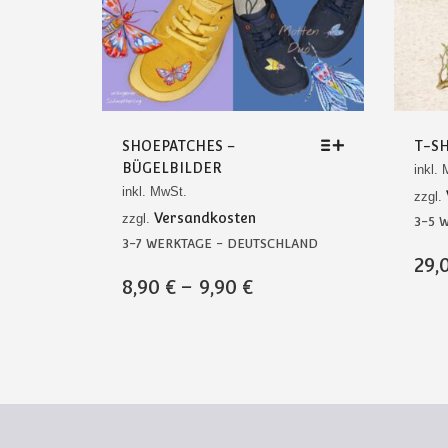
SHOEPATCHES –
T-SH
BÜGELBILDER
inkl.
inkl. MwSt.
zzgl.
Versandkosten
zzgl.
3-5 
3-7 WERKTAGE - DEUTSCHLAND
DIES
29,
PRO
DIESES
8,90
€
–
9,90
€
WEI
PRODUKT
MEH
WEIST
VAR
MEHRERE
AUF.
VARIANTEN
DIE
AUF.
OPT
DIE
KÖN
OPTIONEN
AUF
KÖNNEN
DER
AUF