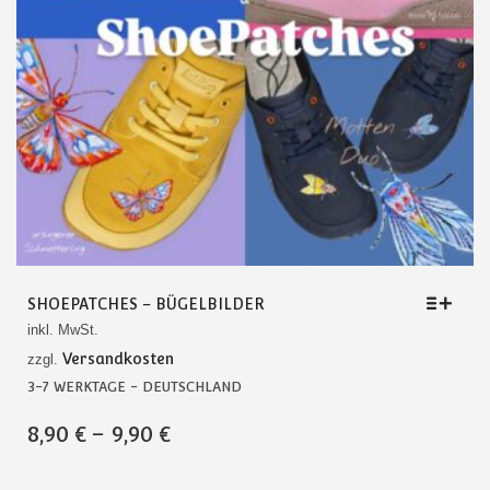
SHOEPATCHES – BÜGELBILDER
inkl. MwSt.
Versandkosten
zzgl.
3-7 WERKTAGE - DEUTSCHLAND
DIESES
8,90
€
–
9,90
€
PRODUKT
WEIST
MEHRERE