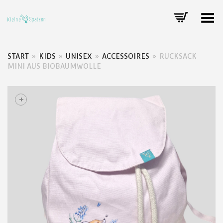
Toggle Menu
START
»
KIDS
»
UNISEX
»
ACCESSOIRES
»
RUCKSACK
MINI AUS BIOBAUMWOLLE
+