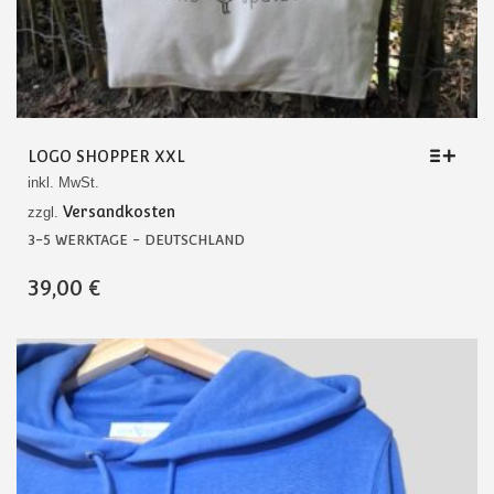
LOGO SHOPPER XXL
inkl. MwSt.
Versandkosten
zzgl.
3-5 WERKTAGE - DEUTSCHLAND
DIESES
39,00
€
PRODUKT
WEIST
MEHRERE
VARIANTEN
AUF.
DIE
OPTIONEN
KÖNNEN
AUF
DER