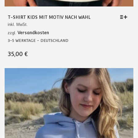
T-SHIRT KIDS MIT MOTIV NACH WAHL
inkl. MwSt.
Versandkosten
zzgl.
3-5 WERKTAGE - DEUTSCHLAND
DIESES
35,00
€
PRODUKT
WEIST
MEHRERE
VARIANTEN
AUF.
DIE
OPTIONEN
KÖNNEN
AUF
DER
PRODUKTSEITE
GEWÄHLT
WERDEN