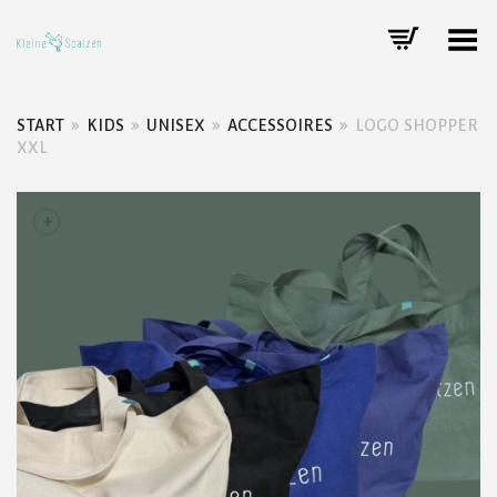
Toggle Menu
START
»
KIDS
»
UNISEX
»
ACCESSOIRES
»
LOGO SHOPPER
XXL
+