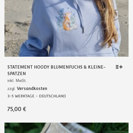
STATEMENT HOODY BLUMENFUCHS & KLEINE-
SPATZEN
inkl. MwSt.
Versandkosten
zzgl.
3-5 WERKTAGE - DEUTSCHLAND
DIESES
75,00
€
PRODUKT
WEIST
MEHRERE
VARIANTEN
AUF.