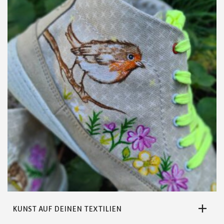
DIE
OPTIONEN
KÖNNEN
AUF
DER
PRODUKTSEITE
GEWÄHLT
WERDEN
KUNST AUF DEINEN TEXTILIEN