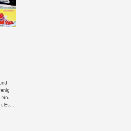
 und
wenig
 ein.
en. Es…