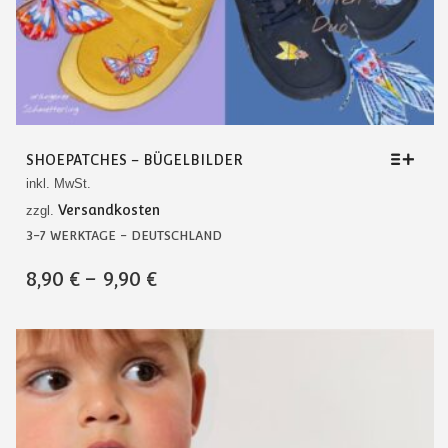
SHOEPATCHES – BÜGELBILDER
inkl. MwSt.
Versandkosten
zzgl.
3-7 WERKTAGE - DEUTSCHLAND
DIESES
8,90
€
–
9,90
€
PRODUKT
WEIST
MEHRERE
VARIANTEN
AUF.
DIE
OPTIONEN
KÖNNEN
AUF