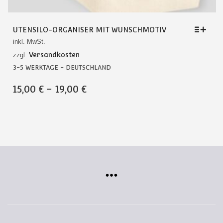
UTENSILO-ORGANISER MIT WUNSCHMOTIV
inkl. MwSt.
Versandkosten
zzgl.
3-5 WERKTAGE - DEUTSCHLAND
DIESES
15,00
€
–
19,00
€
PRODUKT
WEIST
MEHRERE
VARIANTEN
AUF.
DIE
OPTIONEN
KÖNNEN
AUF
DER
PRODUKTSEITE
GEWÄHLT
WERDEN