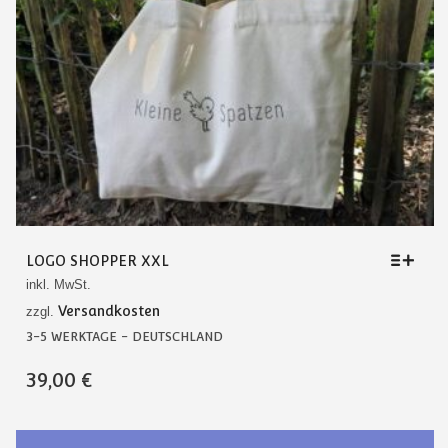
LOGO SHOPPER XXL
inkl. MwSt.
Versandkosten
zzgl.
3-5 WERKTAGE - DEUTSCHLAND
DIESES
39,00
€
PRODUKT
WEIST
MEHRERE
VARIANTEN