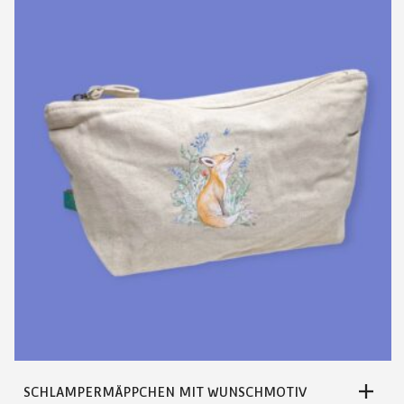
AUF.
DIE
OPTIONEN
KÖNNEN
AUF
DER
PRODUKTSEITE
GEWÄHLT
WERDEN
SCHLAMPERMÄPPCHEN MIT WUNSCHMOTIV