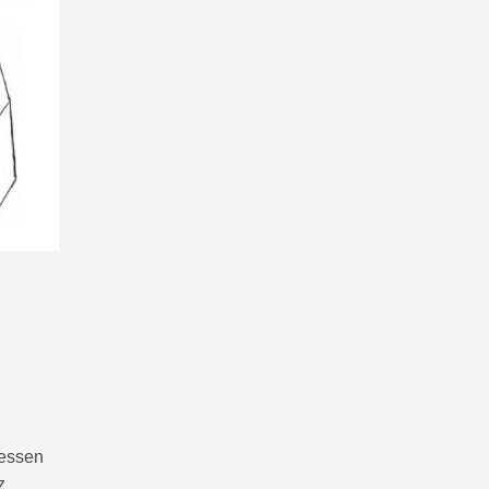
gessen
z